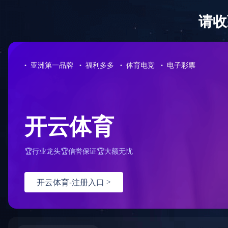
MK体育·（国际）官方网站
欢迎来到MK体育·（国际）官方网站-mksport | 服务热线：
网站MK体
·（国际）官
网站
产品中
PRODUCT