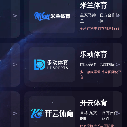
于工业与民用建筑，交流频率为50HZ,电压500V以
统的动力配电与照明配电之用。
下一个：
GGD型交流低压配电柜