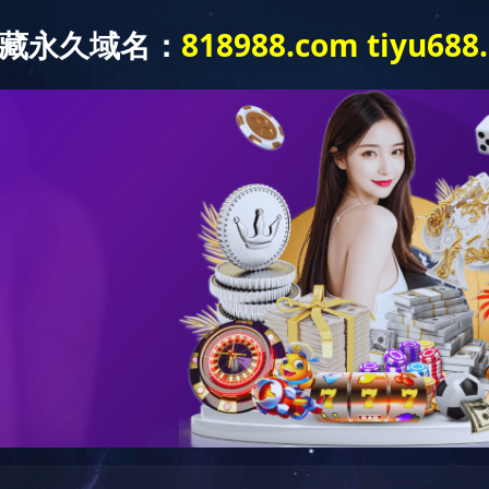
029-83451468
设为MK体育·（国际
育
关于天成
公司照片
MK体育·（国
产品中
方
际）官方网站