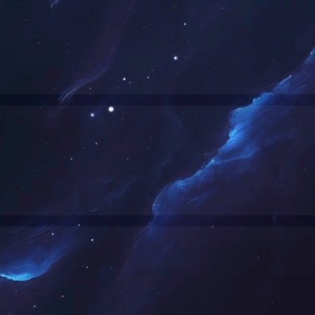
技术指导
技术指导
施工安装
施工安装
关于我们
MK体育·（国
产品中心
公司照片
客