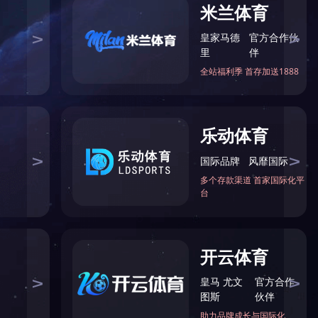
您当前的位置：
MK体育·（国际）官方网站>
员工风采
技术指导
施工安装
服中心
手机网站
关注公众号